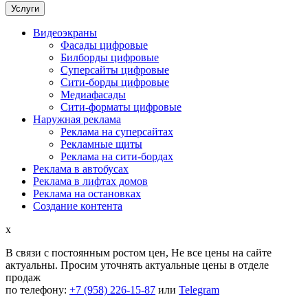
Услуги
Видеоэкраны
Фасады цифровые
Билборды цифровые
Суперсайты цифровые
Сити-борды цифровые
Медиафасады
Сити-форматы цифровые
Наружная реклама
Реклама на суперсайтах
Рекламные щиты
Реклама на сити-бордах
Реклама в автобусах
Реклама в лифтах домов
Реклама на остановках
Создание контента
x
В связи с постоянным ростом цен,
Не все цены на сайте
актуальны.
Просим уточнять актуальные цены в отделе
продаж
по телефону:
+7 (958) 226-15-87
или
Telegram