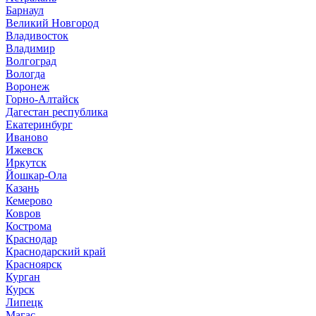
Барнаул
Великий Новгород
Владивосток
Владимир
Волгоград
Вологда
Воронеж
Горно-Алтайск
Дагестан республика
Екатеринбург
Иваново
Ижевск
Иркутск
Йошкар-Ола
Казань
Кемерово
Ковров
Кострома
Краснодар
Краснодарский край
Красноярск
Курган
Курск
Липецк
Магас