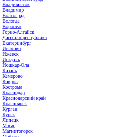
Владивосток
Владимир
Волгоград
Вологда
Воронеж
Горно-Алтайск
Дагестан республика
Екатеринбург
Иваново
Ижевск
Иркутск
Йошкар-Ола
Казань
Кемерово
Ковров
Кострома
Краснодар
Краснодарский край
Красноярск
Курган
Курск
Липецк
Магас
Магнитогорск
Майкоп