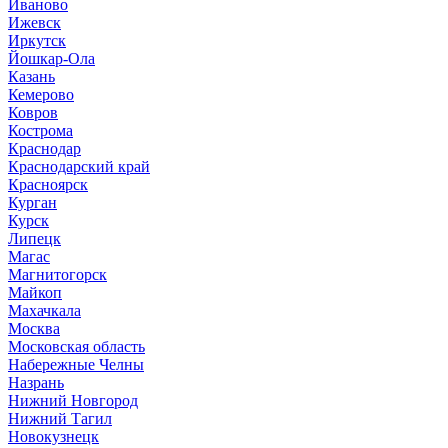
Иваново
Ижевск
Иркутск
Йошкар-Ола
Казань
Кемерово
Ковров
Кострома
Краснодар
Краснодарский край
Красноярск
Курган
Курск
Липецк
Магас
Магнитогорск
Майкоп
Махачкала
Москва
Московская область
Набережные Челны
Назрань
Нижний Новгород
Нижний Тагил
Новокузнецк