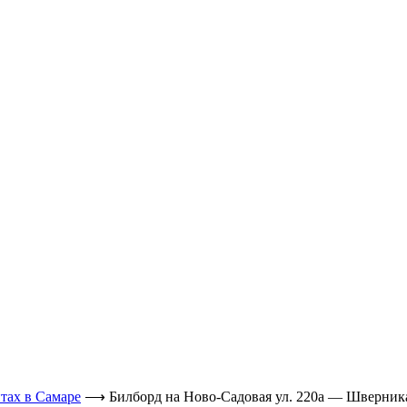
тах в Самаре
⟶
Билборд на Ново-Садовая ул. 220а — Шверника у