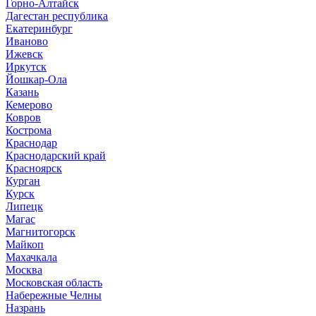
Горно-Алтайск
Дагестан республика
Екатеринбург
Иваново
Ижевск
Иркутск
Йошкар-Ола
Казань
Кемерово
Ковров
Кострома
Краснодар
Краснодарский край
Красноярск
Курган
Курск
Липецк
Магас
Магнитогорск
Майкоп
Махачкала
Москва
Московская область
Набережные Челны
Назрань