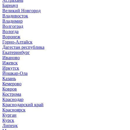
Астрахань
Барнаул
Великий Новгород
Владивосток
Владимир
Волгоград
Вологда
Воронеж
Горно-Алтайск
Дагестан республика
Екатеринбург
Иваново
Ижевск
Иркутск
Йошкар-Ола
Казань
Кемерово
Ковров
Кострома
Краснодар
Краснодарский край
Красноярск
Курган
Курск
Липецк